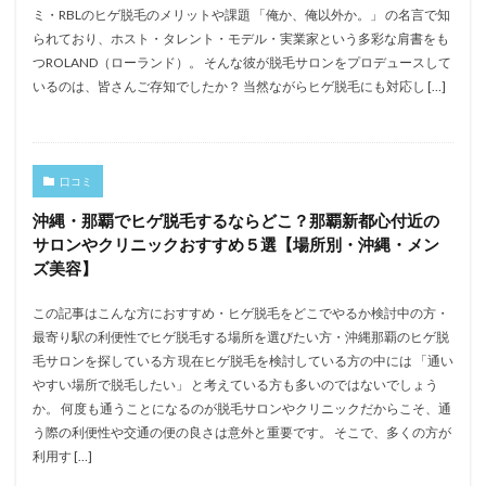
ミ・RBLのヒゲ脱毛のメリットや課題 「俺か、俺以外か。」 の名言で知
られており、ホスト・タレント・モデル・実業家という多彩な肩書をも
つROLAND（ローランド）。 そんな彼が脱毛サロンをプロデュースして
いるのは、皆さんご存知でしたか？ 当然ながらヒゲ脱毛にも対応し […]
口コミ
沖縄・那覇でヒゲ脱毛するならどこ？那覇新都心付近の
サロンやクリニックおすすめ５選【場所別・沖縄・メン
ズ美容】
この記事はこんな方におすすめ・ヒゲ脱毛をどこでやるか検討中の方・
最寄り駅の利便性でヒゲ脱毛する場所を選びたい方・沖縄那覇のヒゲ脱
毛サロンを探している方 現在ヒゲ脱毛を検討している方の中には 「通い
やすい場所で脱毛したい」 と考えている方も多いのではないでしょう
か。 何度も通うことになるのが脱毛サロンやクリニックだからこそ、通
う際の利便性や交通の便の良さは意外と重要です。 そこで、多くの方が
利用す […]